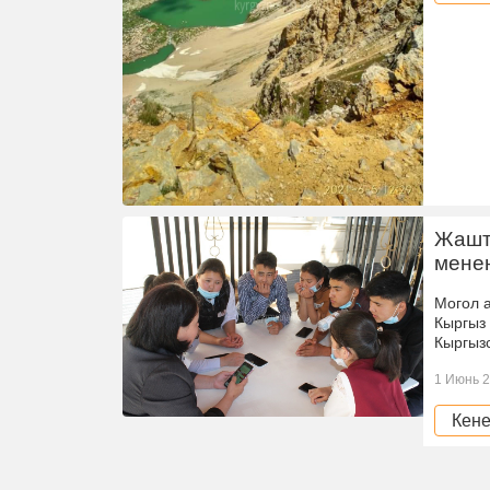
Жашта
мене
Могол а
Кыргыз
Кыргыз
1 Июнь 2
Кене