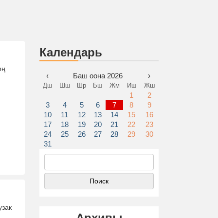
Календарь
оң
‹
Баш оона 2026
›
Дш
Шш
Шр
Бш
Жм
Иш
Жш
1
2
3
4
5
6
7
8
9
10
11
12
13
14
15
16
17
18
19
20
21
22
23
24
25
26
27
28
29
30
31
Найти:
узак
Архивы
,