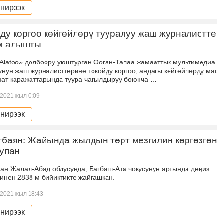
нирээк
ду коргоо көйгөйлөрү тууралуу жаш журналистте
м алышты
Аlatoo» долбоору уюштурган Ооган-Талаа жамааттык мультимедиа
унун жаш журналисттерине токойду коргоо, андагы көйгөйлөрдү ма
ат каражаттарында туура чагылдыруу боюнча …
2021 жыл 0:09
нирээк
баян: Жайында жылдын төрт мезгилин көргөзгөн
Купан
пан Жалал-Абад облусунда, Багбаш-Ата чокусунун артында деңиз
инен 2838 м бийиктикте жайгашкан.
2021 жыл 18:43
нирээк