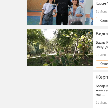
Кызыл-
21 Июнь 
Кене
Виде
Базар-
жөнүнд
21 Июнь 
Кене
Жерги
Базар-
коому 
көз …
21 Июнь 