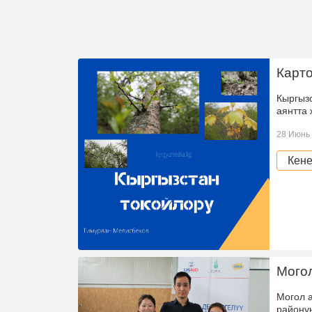
Карто
Кыргызс
аянтта 
28 Июнь 
Кене
Могол
Могол а
районун