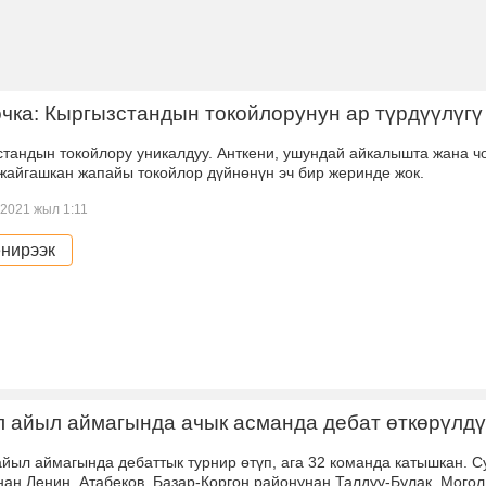
чка: Кыргызстандын токойлорунун ар түрдүүлүгү
тандын токойлору уникалдуу. Анткени, ушундай айкалышта жана ч
жайгашкан жапайы токойлор дүйнөнүн эч бир жеринде жок.
2021 жыл 1:11
нирээк
 айыл аймагында ачык асманда дебат өткөрүлдү
йыл аймагында дебаттык турнир өтүп, ага 32 команда катышкан. С
ан Ленин, Атабеков, Базар-Коргон районунан Талдуу-Булак, Могол