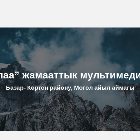
лаа” жамааттык мультимед
Базар- Коргон району, Могол айыл аймагы