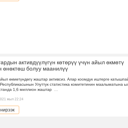
рдын активдүүлүгүн көтөрүү үчүн айыл өкмөтү
н өнөктөш болуу маанилүү
йыл өкмөтүндөгү жаштар активсиз. Алар коомдук иштерге катышпа
 Республикасынын Улуттук статистика комитетинин маалыматына ы
станда 1,6 миллион жаштар …
021 жыл 22:24
нирээк