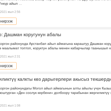
Үнкүр айыл …
2021 жыл 2:56
нирээк
о: Дашман коругунун абалы
Коргон районунда Арстанбап айыл аймагына караштуу Дашман кору
ө маалымат топтоп, коруктун абалы менен кабарчылар таанышып к
2021 жыл 2:31
нирээк
ликтүү калкты көз дарыгерлери акысыз текшерд
Коргон районундагы Могол айыл аймагынын алты айылы үчүн Кызы
уюштурган «Ден соолук кербени» долбоору тарабынан жергиликтүү 
2021 жыл 1:08