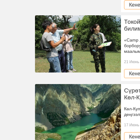
Кене
Токой
били
«Camp 
борбор
маалым
21 Июнь 
Кене
Сүрөт
Көл-
Көл-Ку
деңгээл
17 Июнь 
Кене