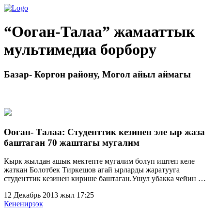
“Ооган-Талаа” жамааттык
мультимедиа борбору
Базар- Коргон району, Могол айыл аймагы
Ооган- Талаа: Студенттик кезинен эле ыр жаза
баштаган 70 жаштагы мугалим
Кырк жылдан ашык мектепте мугалим болуп иштеп келе
жаткан Болотбек Тиркешов агай ырларды жаратууга
студенттик кезинен кирише баштаган.Ушул убакка чейин …
12 Декабрь 2013 жыл 17:25
Кененирээк