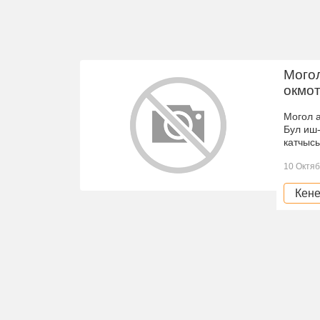
Мого
окмот
Могол 
Бул иш
катчыс
10 Октяб
Кене