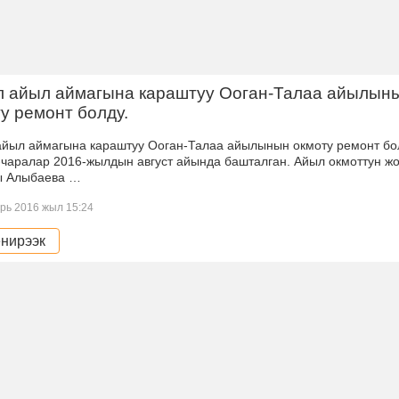
л айыл аймагына караштуу Ооган-Талаа айылын
у ремонт болду.
айыл аймагына караштуу Ооган-Талаа айылынын окмоту ремонт бо
-чаралар 2016-жылдын август айында башталган. Айыл окмоттун ж
ы Алыбаева …
рь 2016 жыл 15:24
нирээк