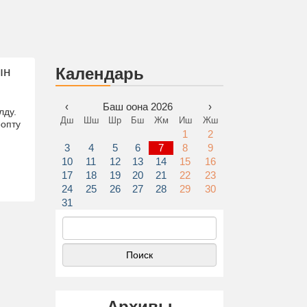
ын
Календарь
‹
Баш оона 2026
›
лду.
Дш
Шш
Шр
Бш
Жм
Иш
Жш
оопту
1
2
3
4
5
6
7
8
9
10
11
12
13
14
15
16
17
18
19
20
21
22
23
24
25
26
27
28
29
30
31
Найти:
Архивы