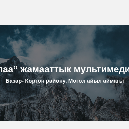
лаа” жамааттык мультимед
Базар- Коргон району, Могол айыл аймагы