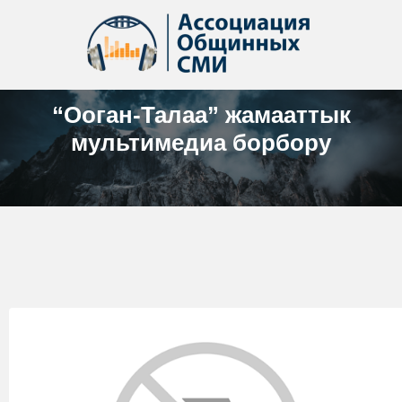
“Ооган-Талаа” жамааттык
мультимедиа борбору