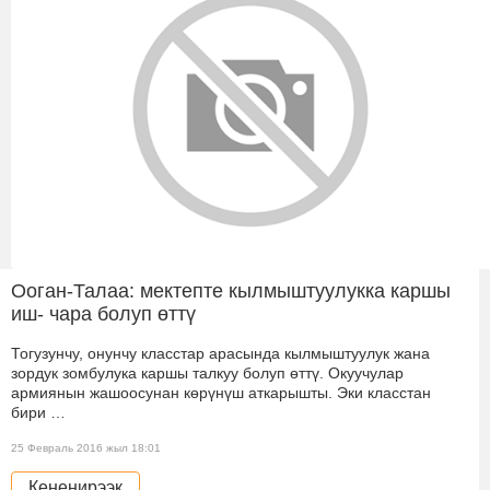
Ооган-Талаа: мектепте кылмыштуулукка каршы
иш- чара болуп өттү
Тогузунчу, онунчу класстар арасында кылмыштуулук жана
зордук зомбулука каршы талкуу болуп өттү. Окуучулар
армиянын жашоосунан көрүнүш аткарышты. Эки класстан
бири …
25 Февраль 2016 жыл 18:01
Кененирээк