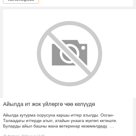
Айылда ит жок үйлөргө чөө келүүдө
Айылда кутурма оорусуна каршы иттер атылды. Ооган-
Талаадагы иттерди атып, атайын унаага жүктөп кетишти.
Буларды айыл башчы жана ветеринар көзөмөлдөдү. …
25 Февраль 2016 жыл 17:49