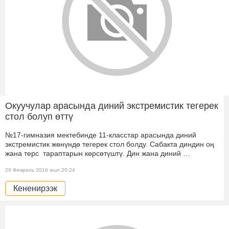
Окуучулар арасында диний экстремистик тегерек
стол болуп өттү
№17-гимназия мектебинде 11-класстар арасында диний
экстремистик жөнүндө тегерек стол болду. Сабакта диндин оң
жана терс тараптарын көрсөтүштү. Дин жана диний …
29 Февраль 2016 жыл 20:24
Кененирээк