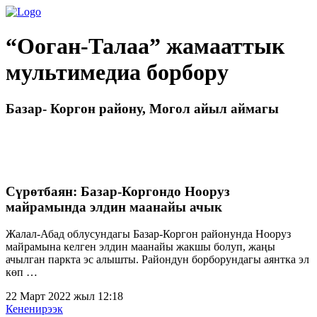
“Ооган-Талаа” жамааттык
мультимедиа борбору
Базар- Коргон району, Могол айыл аймагы
Сүрөтбаян: Базар-Коргондо Нооруз
майрамында элдин маанайы ачык
Жалал-Абад облусундагы Базар-Коргон районунда Нооруз
майрамына келген элдин маанайы жакшы болуп, жаңы
ачылган паркта эс алышты. Райондун борборундагы аянтка эл
көп …
22 Март 2022 жыл 12:18
Кененирээк