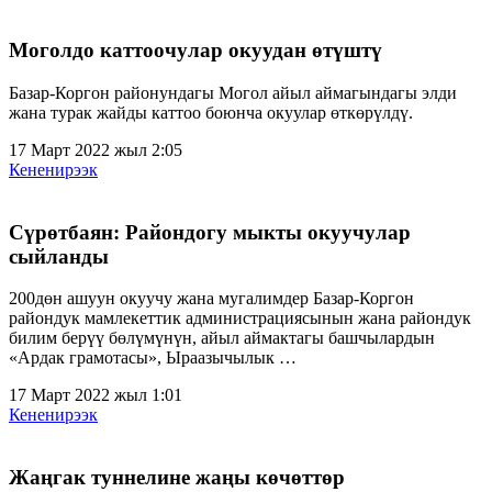
Моголдо каттоочулар окуудан өтүштү
Базар-Коргон районундагы Могол айыл аймагындагы элди
жана турак жайды каттоо боюнча окуулар өткөрүлдү.
17 Март 2022 жыл 2:05
Кененирээк
Сүрөтбаян: Райондогу мыкты окуучулар
сыйланды
200дөн ашуун окуучу жана мугалимдер Базар-Коргон
райондук мамлекеттик администрациясынын жана райондук
билим берүү бөлүмүнүн, айыл аймактагы башчылардын
«Ардак грамотасы», Ыраазычылык …
17 Март 2022 жыл 1:01
Кененирээк
Жаңгак туннелине жаңы көчөттөр