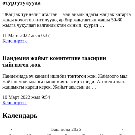
отургузулууда
“Жаңгак туннели” аталган 1-май айылындагы жаңгак катарга
жаңы көчөттөр тигилүүдө, ар бир жаңгактын жашы 50-80
жылга чукулдап калгандыктан сынып, куурап …
11 Март 2022 жыл 0:37
Кененирээк
Пандемия жайыт комитетине таасирин
тийгизген жок
Пандемияда эч кандай ишибиз токтогон жок. Жайлоого мал
жайган малчыларга пандемия таасир этпеди. Анткени мал-
жандыкты караш керек. Жайыт акысын да …
10 Март 2022 жыл 9:54
Кененирээк
Календарь
‹
Баш оона 2026
›