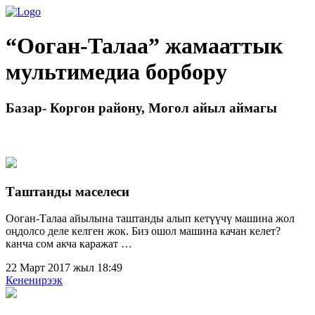
“Ооган-Талаа” жамааттык
мультимедиа борбору
Базар- Коргон району, Могол айыл аймагы
Таштанды маселеси
Ооган-Талаа айылына таштанды алып кетүүчү машина жол
оңдолсо деле келген жок. Биз ошол машина качан келет?
канча сом акча каражат …
22 Март 2017 жыл 18:49
Кененирээк