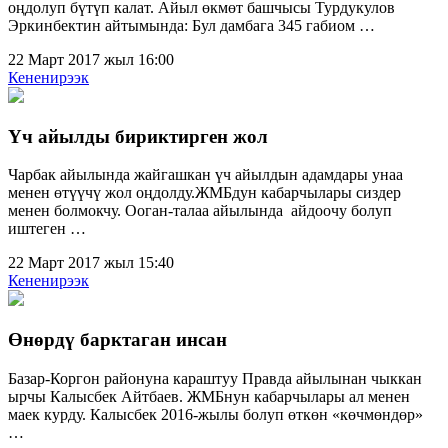
оңдолуп бүтүп калат. Айыл өкмөт башчысы Турдукулов
Эркинбектин айтымында: Бул дамбага 345 габиом …
22 Март 2017 жыл 16:00
Кененирээк
Үч айылды бириктирген жол
Чарбак айылында жайгашкан үч айылдын адамдары унаа
менен өтүүчү жол оңдолду.ЖМБдун кабарчылары сиздер
менен болмокчу. Ооган-талаа айылында айдоочу болуп
иштеген …
22 Март 2017 жыл 15:40
Кененирээк
Өнөрдү барктаган инсан
Базар-Коргон районуна караштуу Правда айылынан чыккан
ырчы Калысбек Айтбаев. ЖМБнун кабарчылары ал менен
маек курду. Калысбек 2016-жылы болуп өткөн «көчмөндөр»
…