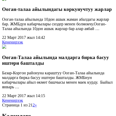
Ооган-талаа айылындагы коркунучтуу жарлар
Ооган-талаа айылында 10дон ашык жаман абалдагы жарлар
бар. ЖМБдун кабарчылары сиздер менен болмокчу.Ооган-
Талаа айылында 10дон ашык жарлар бар алар аябай …
22 Март 2017 жыл 14:42
Кененирээк
Ооган-Талаа айылында малдарга бирка басуу
иштери башталды
Базар-Коргон районуна караштуу Ооган-Талаа айылында
малдарга бирка басуу иштери башталды. ЖМБнун
кабарчылары айыл өкмөт башчысы менен маек курду. Быйыл
январь …
22 Март 2017 жыл 14:15
Кененирээк
Страница 1 из 2
1
2
»