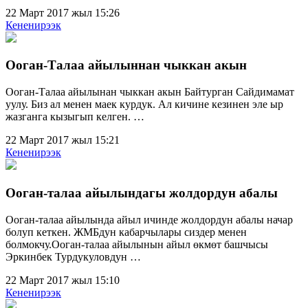
22 Март 2017 жыл 15:26
Кененирээк
Ооган-Талаа айылыннан чыккан акын
Ооган-Талаа айылынан чыккан акын Байтурган Сайдимамат
уулу. Биз ал менен маек курдук. Ал кичине кезинен эле ыр
жазганга кызыгып келген. …
22 Март 2017 жыл 15:21
Кененирээк
Ооган-талаа айылындагы жолдордун абалы
Ооган-талаа айылында айыл ичинде жолдордун абалы начар
болуп кеткен. ЖМБдун кабарчылары сиздер менен
болмокчу.Ооган-талаа айылынын айыл өкмөт башчысы
Эркинбек Турдукуловдун …
22 Март 2017 жыл 15:10
Кененирээк