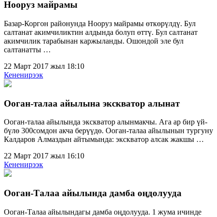
Нооруз майрамы
Базар-Коргон районунда Нооруз майрамы өткөрүлдү. Бул
салтанат акимчиликтин алдында болуп өттү. Бул салтанат
акимчилик тарабынан каржыланды. Ошондой эле бул
салтанатты …
22 Март 2017 жыл 18:10
Кененирээк
Ооган-талаа айылына экскватор алынат
Ооган-талаа айылында экскватор алынмакчы. Ага ар бир үй-
бүлө 300сомдон акча берүүдө. Ооган-талаа айылынын тургуну
Калдаров Алмаздын айтымында: экскватор алсак жакшы …
22 Март 2017 жыл 16:10
Кененирээк
Ооган-Талаа айылында дамба оңдолууда
Ооган-Талаа айылындагы дамба оңдолууда. 1 жума ичинде