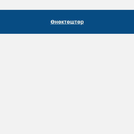
Өнөктөштөр