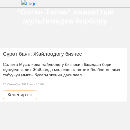
“Ооган-Талаа” жамааттык
мультимедиа борбору
Сүрөт баян: Жайлоодогу бизнес
Салима Мусалиева жайлоодогу бизнесин 6жылдан бери
жүргүзүп келет. Жайлоодо мал саап гана тим болбостон акча
табуунун мыкты булагы экенин далилдеп …
26 Сентябрь 2022 жыл 16:06
Кененирээк