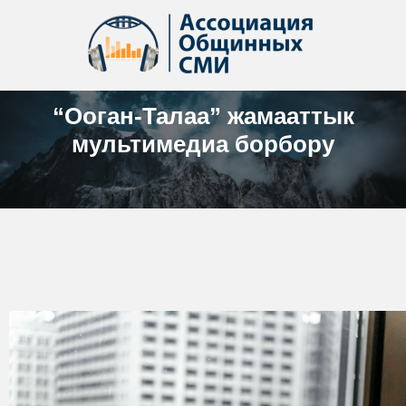
“Ооган-Талаа” жамааттык
мультимедиа борбору