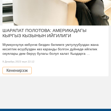
ШАРАПАТ ПОЛОТОВА: АМЕРИКАДАГЫ
КЫРГЫЗ КЫЗЫНЫН ИЙГИЛИГИ
Мүмкүнчүлүк көбүнчө биздин билимге умтулуубуздан жана
кесиптик өсүүбүздөн көз каранды болгон дүйнөдө ийгилик
окуялары дем берүү булагы болуп калат. Кыздарга …
9 Декабрь 2023 жыл 22:12
Кененирээк