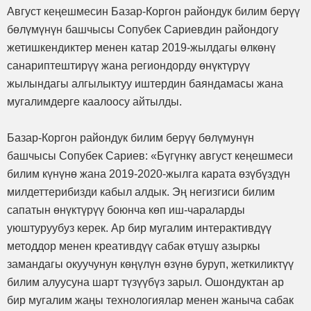
Август кеңешмесин Базар-Коргон райондук билим берүү
бөлүмүнүн башчысы Сопубек Сариевдин райондогу
жетишкендиктер менен катар 2019-жылдагы өлкөнү
санариптештирүү жана региондорду өнүктүрүү
жылындагы алгылыктуу иштердин баяндамасы жана
мугалимдерге каалоосу айтылды.
Базар-Коргон райондук билим берүү бөлүмунүн
башчысы Сопубек Сариев: «Бүгүнкү август кеңешмеси
билим күнүнө жана 2019-2020-жылга карата өзүбүздүн
милдеттерибизди кабыл алдык. Эң негизгиси билим
сапатын өнүктүрүү боюнча көп иш-чараларды
уюштуруубуз керек. Ар бир мугалим интерактивдүү
методдор менен креативдүү сабак өтүшү азыркы
замандагы окуучунун көңүлүн өзүнө буруп, жеткиликтүү
билим алуусуна шарт түзүүбүз зарыл. Ошондуктан ар
бир мугалим жаңы технологиялар менен жаныча сабак