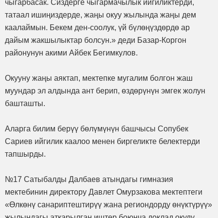
чыгарбасак. Сиздерге чыгармачылык ийгиликтерди,
татаал ишиңиздерде, жаңы окуу жылында жаңы дем
каалаймын. Бекем ден-соолук, үй бүлөңүздөрдө ар
дайым жакшылыктар болсун.» деди Базар-Коргон
районунун акими Айбек Бегимкулов.
Окууну жаңы аяктап, мектепке мугалим болгон жаш
муундар эл алдында ант берип, өздөрүнүн эмгек жолун
башташты.
Аларга билим берүү бөлүмүнүн башчысы Сопубек
Сариев ийгилик каалоо менен биргеликте белектерди
тапшырды.
№17 Сатыбалды Далбаев атындагы гимназия
мектебинин директору Давлет Омурзакова мектептеги
«Өлкөнү санариптештирүү жана региондорду өнүктүрүү»
жылындагы аткарылган иштер боюнча доклад окуду.