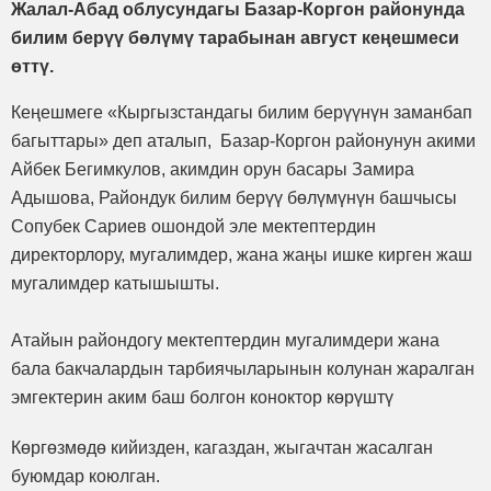
Жалал-Абад облусундагы Базар-Коргон районунда
билим берүү бөлүмү тарабынан август кеңешмеси
өттү.
Кеңешмеге «Кыргызстандагы билим берүүнүн заманбап
багыттары» деп аталып, Базар-Коргон районунун акими
Айбек Бегимкулов, акимдин орун басары Замира
Адышова, Райондук билим берүү бөлүмүнүн башчысы
Сопубек Сариев ошондой эле мектептердин
директорлору, мугалимдер, жана жаңы ишке кирген жаш
мугалимдер катышышты.
Атайын райондогу мектептердин мугалимдери жана
бала бакчалардын тарбиячыларынын колунан жаралган
эмгектерин аким баш болгон коноктор көрүштү
Көргөзмөдө кийизден, кагаздан, жыгачтан жасалган
буюмдар коюлган.