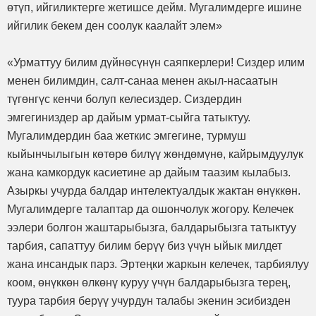
өтүп, ийгиликтерге жетишсе дейм. Мугалимдерге ишине
ийгилик бекем ден соолук каалайт элем»
«Урматтуу билим дүйнөсүнүн саяпкерлери! Сиздер илим
менен билимдин, салт-санаа менен акыл-насаатын
түгөнгүс кенчи болуп келесиздер. Сиздердин
эмгегиниздер ар дайым урмат-сыйга татыктуу.
Мугалимдердин баа жеткис эмгегине, турмуш
кыйынчылыгын көтөрө билүү жөндөмүнө, кайрымдуулук
жана камкордук касиетине ар дайым таазим кылабыз.
Азыркы учурда балдар интелектуалдык жактан өнүккөн.
Мугалимдерге талаптар да ошончолук жогору. Келечек
ээлери болгон жаштарыбызга, балдарыбызга татыктуу
тарбия, сапаттуу билим берүү биз үчүн ыйык милдет
жана инсандык парз. Эртеңки жаркын келечек, тарбиялуу
коом, өнүккөн өлкөнү куруу үчүн балдарыбызга терең,
туура тарбия берүү учурдун талабы экенин эсибизден