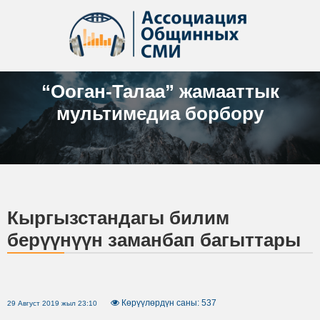
“Ооган-Талаа” жамааттык
мультимедиа борбору
Кыргызстандагы билим
берүүнүүн заманбап багыттары
Көрүүлөрдүн саны: 537
29 Август 2019 жыл 23:10