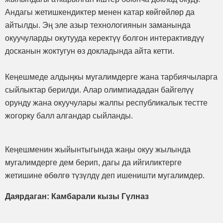
Андагы жетишкендиктер менен катар көйгөйлөр да
айтылды. Эң эле азыр технологиянын заманында
окуучуларды окутууда керектүү болгон интерактивдүү
досканын жоктугун өз докладында айта кетти.
Кеңешмеде алдыңкы мугалимдерге жана тарбиячыларга
сыйлыктар берилди. Алар олимпиададан байгелүү
орунду жана окуучулары жалпы республикалык тестте
жогорку балл алгандар сыйланды.
Кеңешменин жыйынтыгында жаңы окуу жылында
мугалимдерге дем берип, дагы да ийгиликтерге
жетишине өбөлгө түзүлдү деп ишеништи мугалимдер.
Даярдаган: Камбарали кызы Гүлназ