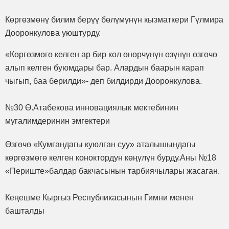
Көргөзмөнү билим берүү бөлүмүнүн кызматкери Гүлмира
Дооронкулова уюштурду.
«Көргөзмөгө келген ар бир кол өнөрчүнүн өзүнүн өзгөчө
алып келген буюмдары бар. Алардын баарын карап
чыгып, баа берилди»- деп билдирди Дооронкулова.
№30 Ө.Атабекова инновациялык мектебинин
мугалимдеринин эмгектери
Өзгөчө «Кумгандагы куюлган суу» аталышындагы
көргөзмөгө келген коноктордун көңүлүн бурду.Аны №18
«Периште»балдар бакчасынын тарбиячылары жасаган.
Кеңешме Кыргыз Республикасынын Гимни менен
башталды