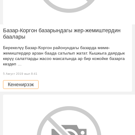
Базар-Коргон базарындагы жер-жемиштердин
баалары
Берекелүү Базар-Коргон районундагы базарда мөмө-
жемиштердер арзан баада сатылып жатат. Кышкыга даярдык
көрүү салаттарды жасоо максатында ар бир кожойке базарга
көздөп …
5 Август 2019 жыл 8:41
Кененирээк