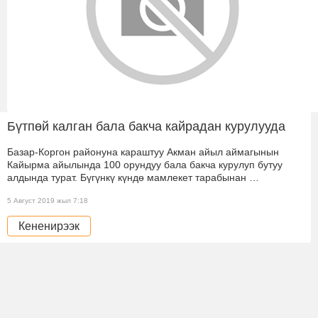
Бүтпөй калган бала бакча кайрадан курулууда
Базар-Коргон районуна караштуу Акман айыл аймагынын
Кайырма айылында 100 орундуу бала бакча курулуп бутуу
алдында турат. Бүгүнкү күндө мамлекет тарабынан …
5 Август 2019 жыл 7:18
Кененирээк