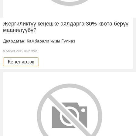
Жергиликтүү кеңешке аялдарга 30% квота берүү
маанилүүбү?
Даярдаган: Камбарали кызы Гүлназ
5 Август 2019 жыл 9:45
Кененирээк