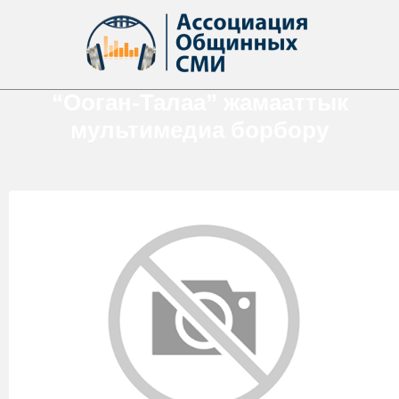
“Ооган-Талаа” жамааттык
мультимедиа борбору