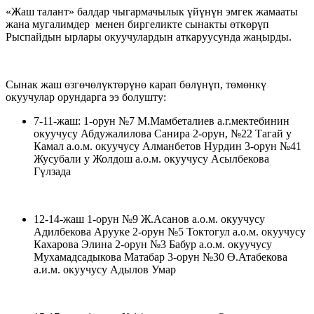
«Жаш талант» балдар чыгармачылык үйүнүн эмгек жамааты
жана мугалимдер менен биргеликте сынакты өткөрүп
Рыспайдын ырлары окуучулардын аткаруусунда жаңырды.
Сынак жаш өзгөчөлүктөрүнө карап бөлүнүп, төмөнкү
окуучулар орундарга ээ болушту:
7-11-жаш: 1-орун №7 М.Мамбеталиев а.г.мектебинин
окуучусу Абдужалилова Санира 2-орун, №22 Тагай у
Камал а.о.м. окуучусу Алманбетов Нурдин 3-орун №41
Жусубали у Жолдош а.о.м. окуучусу Асылбекова
Гүлзада
12-14-жаш 1-орун №9 Ж.Асанов а.о.м. окуучусу
Адилбекова Арууке 2-орун №5 Токтогул а.о.м. окуучусу
Кахарова Элина 2-орун №3 Бабур а.о.м. окуучусу
Мухамадсадыкова Матабар 3-орун №30 Ө.Атабекова
а.и.м. окуучусу Адылов Умар