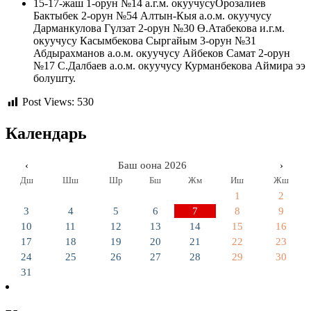
15-17-жаш 1-орун №14 а.г.м. окуучусуОрозалиев
Бактыбек 2-орун №54 Алтын-Кыя а.о.м. окуучусу
Дарманкулова Гүлзат 2-орун №30 Ө.Атабекова и.г.м.
окуучусу Касымбекова Сыргайым 3-орун №31
Абдырахманов а.о.м. окуучусу Айбеков Самат 2-орун
№17 С.Далбаев а.о.м. окуучусу Курманбекова Аймира ээ
болушту.
Post Views:
530
Календарь
‹
Баш оона 2026
›
Дш
Шш
Шр
Бш
Жм
Иш
Жш
1
2
3
4
5
6
7
8
9
10
11
12
13
14
15
16
17
18
19
20
21
22
23
24
25
26
27
28
29
30
31