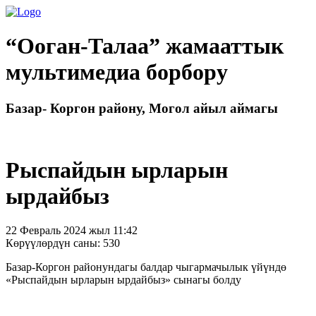
“Ооган-Талаа” жамааттык
мультимедиа борбору
Базар- Коргон району, Могол айыл аймагы
Рыспайдын ырларын
ырдайбыз
22 Февраль 2024 жыл 11:42
Көрүүлөрдүн саны: 530
Базар-Коргон районундагы балдар чыгармачылык үйүндө
«Рыспайдын ырларын ырдайбыз» сынагы болду