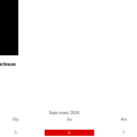
исбеков
Баш оона 2026
Шр
Бш
Жм
5
6
7