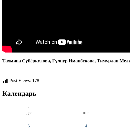
Тахмина Сүйёркулова, Гүлнур Иманбекова, Тимурлан Мел
Post Views:
178
Календарь
‹
Дш
Шш
3
4