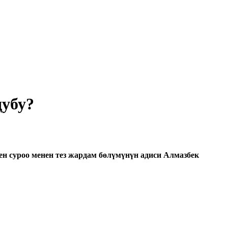
дубу?
н суроо менен тез жардам бөлүмүнүн адиси Алмазбек