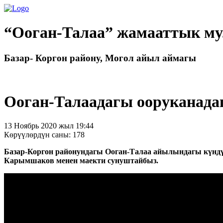
“Ооган-Талаа” жамааттык му
Базар- Коргон району, Могол айыл аймагы
Ооган-Талаадагы ооруканада
13 Ноябрь 2020 жыл 19:44
Көрүүлөрдүн саны: 178
Базар-Коргон районундагы Ооган-Талаа айылындагы күндүз
Карымшаков менен маекти сунуштайбыз.