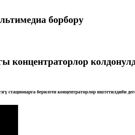
льтимедиа борбору
гы концентраторлор колдонул
гү стационарга берилген концентраторлор иштетилдиби деге